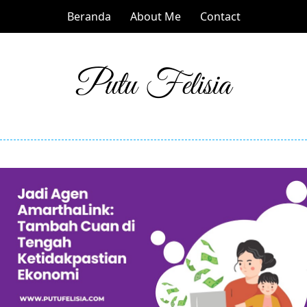
Beranda
About Me
Contact
Putu Felisia