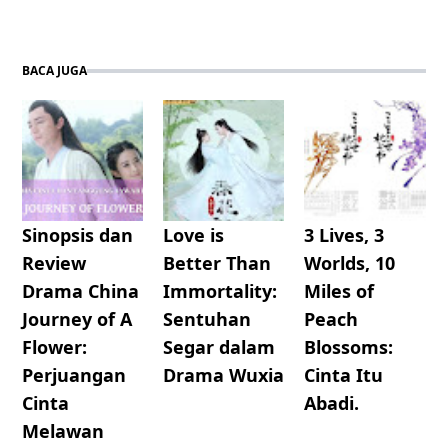
BACA JUGA
Sinopsis dan
Love is
3 Lives, 3
Review
Better Than
Worlds, 10
Drama China
Immortality:
Miles of
Journey of A
Sentuhan
Peach
Flower:
Segar dalam
Blossoms:
Perjuangan
Drama Wuxia
Cinta Itu
Cinta
Abadi.
Melawan