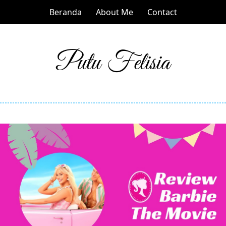
Beranda
About Me
Contact
Putu Felisia