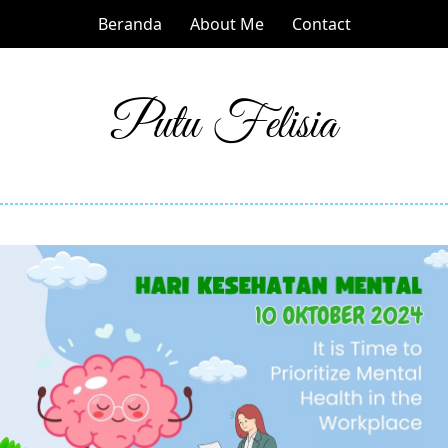
Beranda
About Me
Contact
Putu Felisia