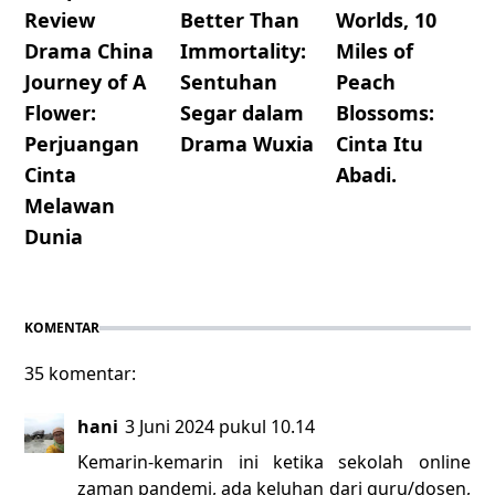
Review
Better Than
Worlds, 10
Drama China
Immortality:
Miles of
Journey of A
Sentuhan
Peach
Flower:
Segar dalam
Blossoms:
Perjuangan
Drama Wuxia
Cinta Itu
Cinta
Abadi.
Melawan
Dunia
KOMENTAR
35 komentar:
hani
3 Juni 2024 pukul 10.14
Kemarin-kemarin ini ketika sekolah online
zaman pandemi, ada keluhan dari guru/dosen,