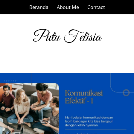
Beranda
About Me
Contact
Putu Felisia