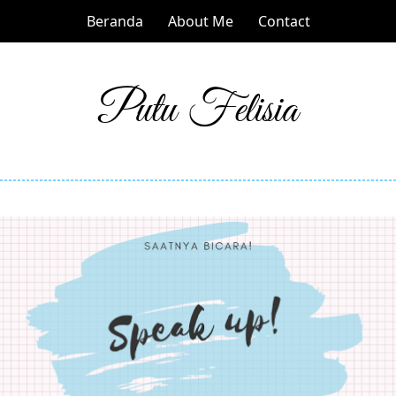
Beranda
About Me
Contact
Putu Felisia