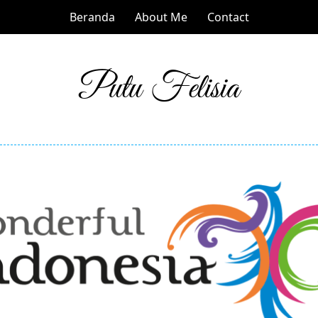
Beranda
About Me
Contact
Putu Felisia