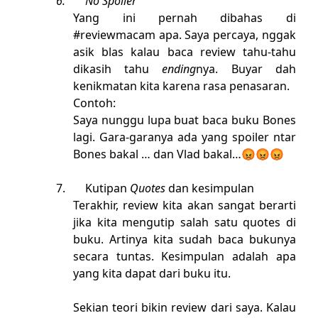
6.
No Spoiler
Yang ini pernah dibahas di
#reviewmacam apa. Saya percaya, nggak
asik blas kalau baca review tahu-tahu
dikasih tahu
ending
nya. Buyar dah
kenikmatan kita karena rasa penasaran.
Contoh:
Saya nunggu lupa buat baca buku Bones
lagi. Gara-garanya ada yang spoiler ntar
Bones bakal … dan Vlad bakal…😡😡😡
7.
Kutipan
Quotes
dan kesimpulan
Terakhir, review kita akan sangat berarti
jika kita mengutip salah satu quotes di
buku. Artinya kita sudah baca bukunya
secara tuntas. Kesimpulan adalah apa
yang kita dapat dari buku itu.
Sekian teori bikin review dari saya. Kalau