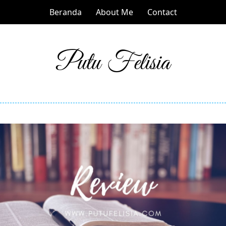
Beranda
About Me
Contact
Putu Felisia